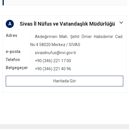
Sivas İl Nüfus ve Vatandaşlık Müdürlüğü
A
Adres
Akdeğirmen Mah. Şehit Ömer Halisdemir Cad.
No:4 58020 Merkez / SİVAS
e-posta
sivasilnufus@nvi.gov.tr
Telefon
+90 (346) 221 17 00
Belgegeçer
+90 (346) 221 40 96
Haritada Gör