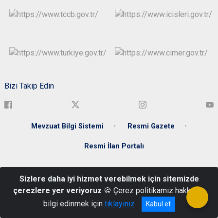
Bizi Takip Edin
Mevzuat Bilgi Sistemi
Resmi Gazete
Resmi İlan Portalı
Akdeğirmen Mah. Şehit Ömer Halisdemir Cad. No: 4 58020
Sizlere daha iyi hizmet verebilmek için sitemizde
Merkez/SİVAS
çerezlere yer veriyoruz
🍪 Çerez politikamız hakkında
+90 346 224 44 88
bilgi edinmek için
tıklayınız
Kabul et