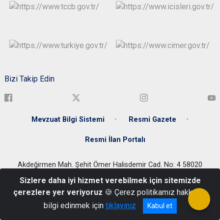
Bizi Takip Edin
Mevzuat Bilgi Sistemi
Resmi Gazete
Resmi İlan Portalı
Akdeğirmen Mah. Şehit Ömer Halisdemir Cad. No: 4 58020
Merkez/SİVAS
Sizlere daha iyi hizmet verebilmek için sitemizde
+90 346 224 44 88
çerezlere yer veriyoruz
🍪 Çerez politikamız hakkında
bilgi edinmek için
tıklayınız
Kabul et