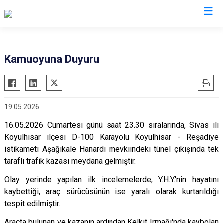
Valilikler
Kamuoyuna Duyuru
19.05.2026
16.05.2026 Cumartesi günü saat 23.30 sıralarında, Sivas ili
Koyulhisar ilçesi D-100 Karayolu Koyulhisar - Reşadiye
istikameti Aşağıkale Hanardı mevkiindeki tünel çıkışında tek
taraflı trafik kazası meydana gelmiştir.
Olay yerinde yapılan ilk incelemelerde, Y.H.Y.'nin hayatını
kaybettiği, araç sürücüsünün ise yaralı olarak kurtarıldığı
tespit edilmiştir.
Araçta bulunan ve kazanın ardından Kelkit Irmağı'nda kaybolan