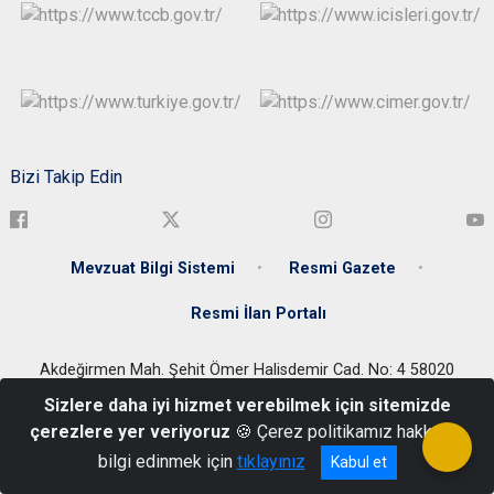
Bizi Takip Edin
Mevzuat Bilgi Sistemi
Resmi Gazete
Resmi İlan Portalı
Akdeğirmen Mah. Şehit Ömer Halisdemir Cad. No: 4 58020
Merkez/SİVAS
Sizlere daha iyi hizmet verebilmek için sitemizde
+90 346 224 44 88
çerezlere yer veriyoruz
🍪 Çerez politikamız hakkında
bilgi edinmek için
tıklayınız
Kabul et