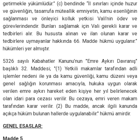
getirmekle yükümlüdür.” (c) bendinde “İl sınırları içinde huzur
ve güvenliğin, tasarrufa müteallik emniyetin, kamu esenliğinin
sağlanması ve önleyici kolluk yetkisi Vali’nin ödev ve
görevlerindendir. Bunları sağlamak için Vali gerekli karar ve
tedbirleri alır. Bu hususta alınan ve ilan olunan karar ve
tedbirlere uymayanlar hakkında 66. Madde hükmü uygulanır.”
hükümleri yer almıştır.
5326 sayılı Kabahatler Kanunu’nun "Emre Aykırı Davranış"
başlıklı 32. Maddesi; "(1) Yetkili makamlar tarafından adli
işlemler nedeni ile ya da kamu güvenliği, kamu düzeni veya
genel sağlığın korunması amacıyla, hukuka uygun olarak
verilen emre aykırı hareket eden kişiye her yıl belirlenecek
olan idari para cezası verilir. Bu cezaya, emri veren makam
tarafından karar verilir. (2) Bu madde, ancak ilgili kanunda
açıkça hüküm bulunan hallerde uygulanabilir." hükmü amirdir.
GENEL ESASLAR:
Madde 5