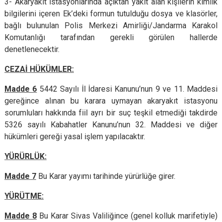
3- Akaryakıt istasyonlarında açıktan yakıt alan kişilerin kimlik
bilgilerini içeren Ek’deki formun tutulduğu dosya ve klasörler,
bağlı bulunulan Polis Merkezi Amirliği/Jandarma Karakol
Komutanlığı tarafından gerekli görülen hallerde
denetlenecektir.
CEZAİ HÜKÜMLER:
Madde 6
5442 Sayılı İl İdaresi Kanunu’nun 9 ve 11. Maddesi
gereğince alınan bu karara uymayan akaryakıt istasyonu
sorumluları hakkında fiil ayrı bir suç teşkil etmediği takdirde
5326 sayılı Kabahatler Kanunu’nun 32. Maddesi ve diğer
hükümleri gereği yasal işlem yapılacaktır.
YÜRÜRLÜK:
Madde 7
Bu Karar yayımı tarihinde yürürlüğe girer.
YÜRÜTME:
Madde 8
Bu Karar Sivas Valiliğince (genel kolluk marifetiyle)